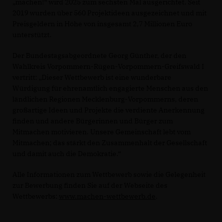
machen!“ wird 2025 zum sechsten Mal ausgerichtet. Seit
2019 wurden über 560 Projektideen ausgezeichnet und mit
Preisgeldern in Höhe von insgesamt 2,7 Millionen Euro
unterstützt.
Der Bundestagsabgeordnete Georg Günther, der den
Wahlkreis Vorpommern-Rügen-Vorpommern-Greifswald I
vertritt: „Dieser Wettbewerb ist eine wunderbare
Würdigung für ehrenamtlich engagierte Menschen aus den
ländlichen Regionen Mecklenburg-Vorpommerns, deren
großartige Ideen und Projekte die verdiente Anerkennung
finden und andere Bürgerinnen und Bürger zum
Mitmachen motivieren. Unsere Gemeinschaft lebt vom
Mitmachen; das stärkt den Zusammenhalt der Gesellschaft
und damit auch die Demokratie.“
Alle Informationen zum Wettbewerb sowie die Gelegenheit
zur Bewerbung finden Sie auf der Webseite des
Wettbewerbs:
www.machen-wettbewerb.de
.