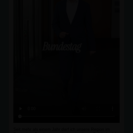
Europäischen Union und der Gemeinde Süderholz.
Schloss Griebenow ist weit mehr als ein historisches
Gebäude. Es ist ein bedeutendes Zeugnis der
schwedisch-pommerschen Geschichte, ein Stück
Heimat und soll künftig ein lebendiger Ort für Kultur,
Begegnung, Veranstaltungen und Tourismus sein.
📅 Ab dem 4. August ist das Schloss für Besucherinnen
und Besucher geöffnet. Ein Besuch lohnt sich schon
jetzt und mit der Fertigstellung der noch ausstehenden
Ausstellungsbereiche wird es künftig noch mehr zu
entdecken geben.
Mein herzlicher Dank gilt allen, die dieses Projekt mit
großem Engagement möglich gemacht haben. Ich
wünsche Schloss Griebenow eine erfolgreiche Zukunft
und freue mich darauf, seine weitere Entwicklung zu
begleiten. Herzlichen Glückwunsch zur Teileröffnung! 🎉
#
SchlossGriebenow
#
S
üderholz #
Vorpommern
#
Heimat
#
georgg
ünther
Seit mehr als einem Jahr darf ich unsere Region im