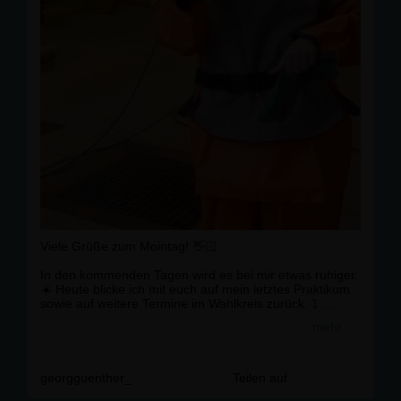
Viele Grüße zum Mointag! 👋🏻
In den kommenden Tagen wird es bei mir etwas ruhiger.
☀️ Heute blicke ich mit euch auf mein letztes Praktikum
sowie auf weitere Termine im Wahlkreis zurück: ⤵️
mehr
🔸 Montag:
Praktikum beim Wasserstraßen- und Schifffahrtsamt
Ostsee in Stralsund 🌊
georgguenther_
Teilen auf