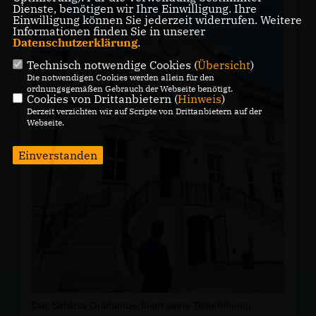
Dienste, benötigen wir Ihre Einwilligung. Ihre
Mit dem Projekt verfolgt das CDU-geführte
Einwilligung können Sie jederzeit widerrufen. Weitere
Bundesministerium für Digitales und
Informationen finden Sie in unserer
Staatsmodernisierung das Ziel, Verwaltungsleistungen
Datenschutzerklärung
.
einfacher, schneller und bürgerfreundlicher zu gestalten.
Für die Entwicklung der technischen Plattform wurden
Technisch notwendige Cookies (
Übersicht
)
die Unternehmen Telekom und SAP beauftragt, die
Die notwendigen Cookies werden allein für den
bereits über umfangreiche Erfahrungen mit sicheren
ordnungsgemäßen Gebrauch der Webseite benötigt.
und leistungsfähigen IT-Systemen verfügen.
Cookies von Drittanbietern (
Hinweis
)
Derzeit verzichten wir auf Scripte von Drittanbietern auf der
Mit der Auswahl als Modellregion übernimmt Stralsund
Webseite.
eine Vorreiterrolle bei der Digitalisierung der Verwaltung.
Die Erkenntnisse aus der Testphase sollen dazu
beitragen, die Bürger-App anschließend bundesweit
Einverstanden
einzuführen.
#
Stralsund
#
Digitalisierung
#
B
ürgerApp
#
ModerneVerwaltung
#
georgg
ünther
Das Schloss Griebenow feiert seine Teileröffnung.