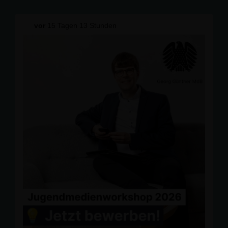
🔸 Dienstag:
Gespräch mit Bürgermeisterin Anja Ratzke über aktuelle
vor
15 Tagen 13 Stunden
Vorhaben der Stadt Bergen auf Rügen. 🤝 Wir vernetzen
uns!
🔸 Mittwoch:
Büroarbeit 🧑🏻‍💻 und Bürgergespräche 🗣️👥
🔸 Donnerstag:
Austausch mit Fachärzten über Prävention, Vorsorge
und die Folgen des Beitragssatzstabilisierungsgesetzes.
🩺 Vielen Dank an Dr. Ruhland und Dr. Vogeler, Ärzte im
Gynäkologischen Kompetenzzentrum Stralsund.
🐄 Mit dem IHK-Ausschuss für Vorpommern-Rügen
besuchte ich die ADAP Rinderzucht GmbH in Daskow-
Ahrenshagen - mit rund 800 Tieren, Pflanzenproduktion
und einer Biogasanlage.
🔸 Freitag:
Bürgergespräche 🗣️
Treffen zu den Aktivitäten der Partnerschaften für
Demokratie in Vorpommern und Greifswald. 💡