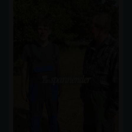
#
Jugendmedienworkshop
#
Bundestag
#
Jugend
#
georgg
ünther