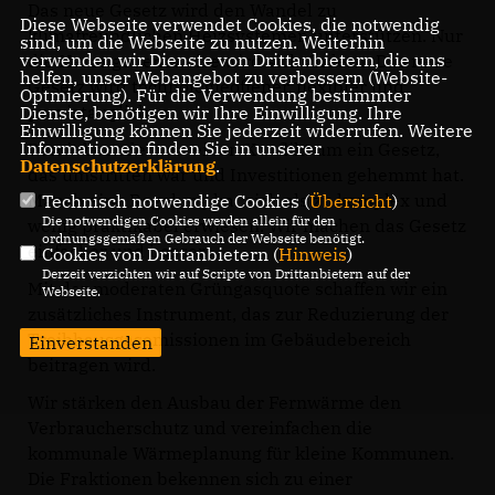
Das neue Gesetz wird den Wandel zu
Diese Webseite verwendet Cookies, die notwendig
klimafreundlichen Heizsystemen unterstützen. Nur
sind, um die Webseite zu nutzen. Weiterhin
verwenden wir Dienste von Drittanbietern, die uns
die Herangehensweise wird sich ändern: Das neue
helfen, unser Webangebot zu verbessern (Website-
Gesetz wird technologieoffener, flexibler und
Optmierung). Für die Verwendung bestimmter
praxistauglicher.
Dienste, benötigen wir Ihre Einwilligung. Ihre
Einwilligung können Sie jederzeit widerrufen. Weitere
Informationen finden Sie in unserer
Damit beenden wir einen Konflikt um ein Gesetz,
Datenschutzerklärung
.
das umstritten war und Investitionen gehemmt hat.
Manch eine Regelung hat sich als zu komplex und
Technisch notwendige Cookies (
Übersicht
)
Die notwendigen Cookies werden allein für den
wenig praktikabel erwiesen. Wir machen das Gesetz
ordnungsgemäßen Gebrauch der Webseite benötigt.
einfacher und besser.
Cookies von Drittanbietern (
Hinweis
)
Derzeit verzichten wir auf Scripte von Drittanbietern auf der
Mit der moderaten Grüngasquote schaffen wir ein
Webseite.
zusätzliches Instrument, das zur Reduzierung der
Treibhausgasemissionen im Gebäudebereich
Einverstanden
beitragen wird.
Wir stärken den Ausbau der Fernwärme den
Verbraucherschutz und vereinfachen die
kommunale Wärmeplanung für kleine Kommunen.
Die Fraktionen bekennen sich zu einer